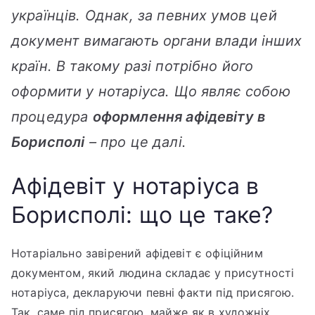
українців. Однак, за певних умов цей
документ вимагають органи влади інших
країн. В такому разі потрібно його
оформити у нотаріуса. Що являє собою
процедура
оформлення афідевіту в
Борисполі
– про це далі.
Афідевіт у нотаріуса в
Борисполі: що це таке?
Нотаріально завірений афідевіт є офіційним
документом, який людина складає у присутності
нотаріуса, декларуючи певні факти під присягою.
Так, саме під присягою, майже як в художніх