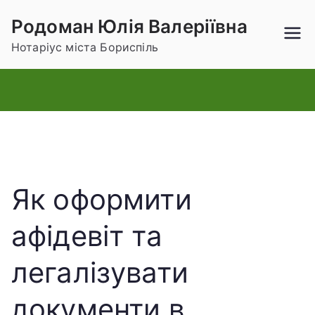
Родоман Юлія Валеріївна
Нотаріус міста Бориспіль
Як оформити
афідевіт та
легалізувати
документи в